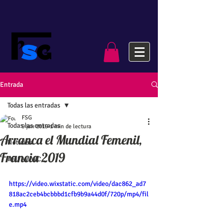
Entrada
Todas las entradas
FSG
Todas las entradas
9 jun 2019
1 min de lectura
Arranca el Mundial Femenil,
Noticias
Francia 2019
#FIFAWWC
https://video.wixstatic.com/video/dac862_ad7
818ac2ceb4bcbbbd1cfb9b9a44d0f/720p/mp4/fil
e.mp4