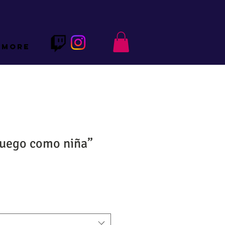
More
Juego como niña”
o
a