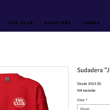
FSG Club
NOSOTR@S
Tienda
Sudadera “
Preci
Desde
$543.50
de
IVA excluido
ofert
Color
*
Elegir