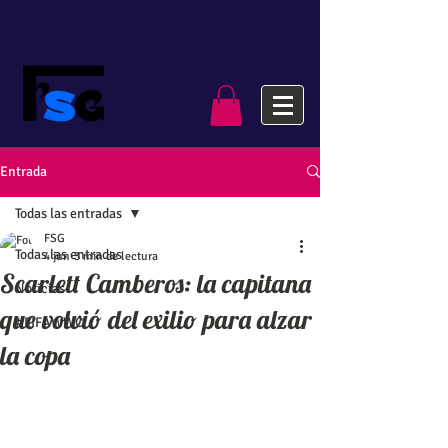
Entrada
Todas las entradas
FSG
Todas las entradas
4 jun
3 min de lectura
Scarlett Camberos: la capitana
Noticias
que volvió del exilio para alzar
#FIFAWWC
la copa