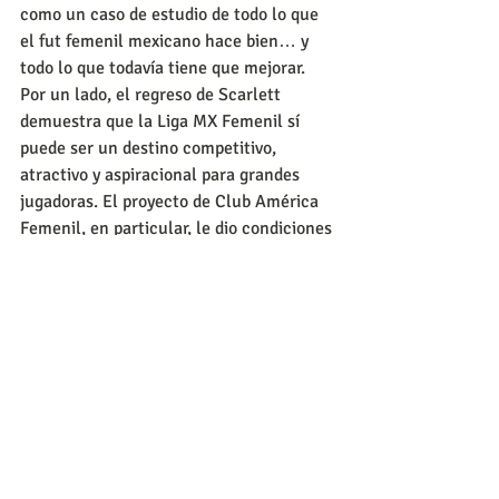
como un caso de estudio de todo lo que 
el fut femenil mexicano hace bien… y 
todo lo que todavía tiene que mejorar.
Por un lado, el regreso de Scarlett 
demuestra que la Liga MX Femenil sí 
puede ser un destino competitivo, 
atractivo y aspiracional para grandes 
jugadoras. El proyecto de Club América 
Femenil, en particular, le dio condiciones 
para volver a brillar.
Por otro lado, todavía hay deuda 
institucional. La FMF, los clubes, las 
autoridades deportivas siguen sin tener 
protocolos claros, robustos y efectivos 
para casos de acoso, amenazas o 
violencia de género. Que una jugadora 
haya tenido que exiliarse en pleno 2022 
debería haber sido un punto de inflexión. 
Aún no lo ha sido del todo.